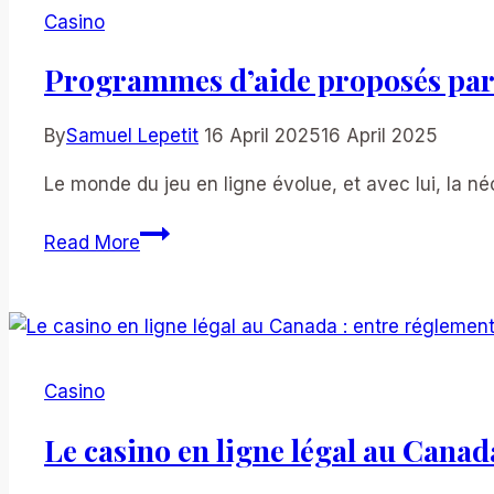
Casino
Programmes d’aide proposés par l
By
Samuel Lepetit
16 April 2025
16 April 2025
Le monde du jeu en ligne évolue, et avec lui, la n
Programmes
Read More
d’aide
proposés
par
les
casinos
Casino
en
ligne
Le casino en ligne légal au Canad
aux