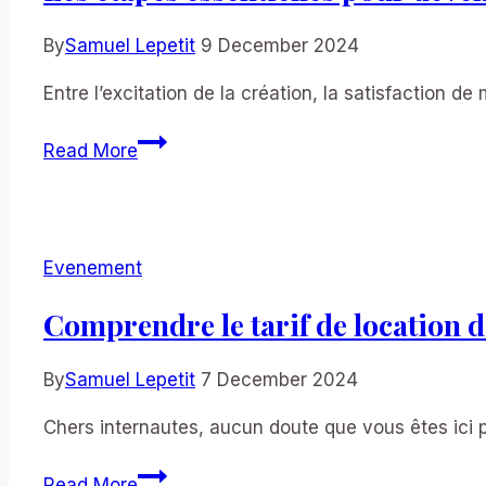
By
Samuel Lepetit
9 December 2024
Entre l’excitation de la création, la satisfaction de 
Les
Read More
étapes
essentielles
pour
devenir
Evenement
organisateur
événementiel
Comprendre le tarif de location 
By
Samuel Lepetit
7 December 2024
Chers internautes, aucun doute que vous êtes ici 
Comprendre
Read More