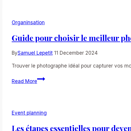
une
réunion
en
Organinsation
ligne
pour
Guide pour choisir le meilleur p
170
000
By
Samuel Lepetit
11 December 2024
participants
Trouver le photographe idéal pour capturer vos m
:
Guide
Guide
Read More
étape
pour
par
choisir
étape
le
meilleur
Event planning
photographe
événementiel
Les étapes essentielles pour deve