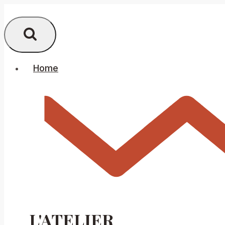
Skip
to
content
Home
L'ATELIER