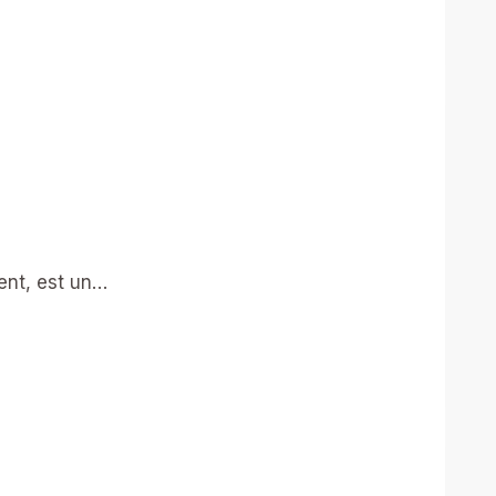
ent, est un…