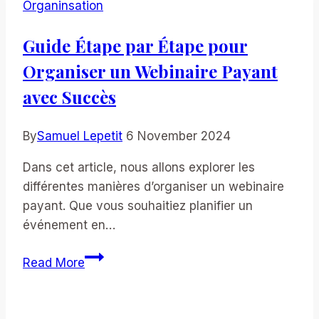
Organinsation
dans
le
Guide Étape par Étape pour
Secteur
Organiser un Webinaire Payant
Événementiel
:
avec Succès
Guide
Pratique
By
Samuel Lepetit
6 November 2024
Dans cet article, nous allons explorer les
différentes manières d’organiser un webinaire
payant. Que vous souhaitiez planifier un
événement en…
Guide
Read More
Étape
par
Étape