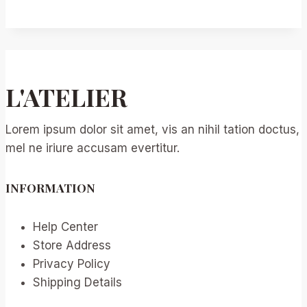
Simple
pour
Organiser
une
Garden
L'ATELIER
Party
d’Entreprise
Lorem ipsum dolor sit amet, vis an nihil tation doctus,
Réussie
mel ne iriure accusam evertitur.
INFORMATION
Help Center
Store Address
Privacy Policy
Shipping Details