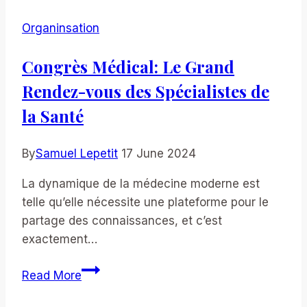
Organiser
Organinsation
un
Festival
Congrès Médical: Le Grand
de
Rendez-vous des Spécialistes de
Musique
Réussi
la Santé
By
Samuel Lepetit
17 June 2024
La dynamique de la médecine moderne est
telle qu’elle nécessite une plateforme pour le
partage des connaissances, et c’est
exactement…
Congrès
Read More
Médical:
Le