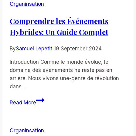
Organinsation
pour
Organiser
Comprendre les Événements
un
Hybrides: Un Guide Complet
Webinaire
Payant
avec
By
Samuel Lepetit
19 September 2024
Succès
Introduction Comme le monde évolue, le
domaine des événements ne reste pas en
arrière. Nous vivons une-genre de révolution
dans…
Comprendre
Read More
les
Événements
Hybrides:
Organinsation
Un