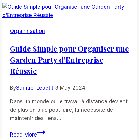
Grand
Rendez-
vous
Organinsation
des
Spécialistes
Guide Simple pour Organiser une
de
Garden Party d’Entreprise
la
Santé
Réussie
By
Samuel Lepetit
3 May 2024
Dans un monde où le travail à distance devient
de plus en plus populaire, la nécessité de
maintenir des liens…
Guide
Read More