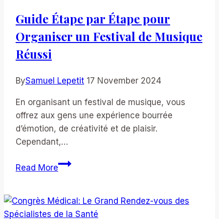
Guide
Guide Étape par Étape pour
Complet
Organiser un Festival de Musique
Réussi
By
Samuel Lepetit
17 November 2024
En organisant un festival de musique, vous
offrez aux gens une expérience bourrée
d’émotion, de créativité et de plaisir.
Cependant,…
Guide
Read More
Étape
par
Étape
pour